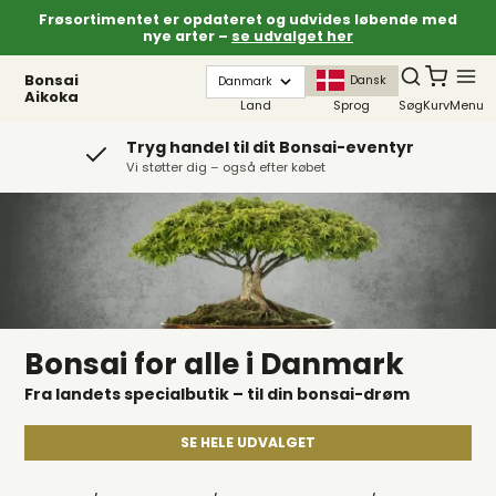
Frøsortimentet er opdateret og udvides løbende med
nye arter –
se udvalget her
Bonsai
Dansk
Aikoka
Land
Sprog
Søg
Kurv
Menu
Tryg handel til dit Bonsai-eventyr
Vi støtter dig – også efter købet
Bonsai for alle i Danmark
Fra landets specialbutik – til din bonsai-drøm
SE HELE UDVALGET