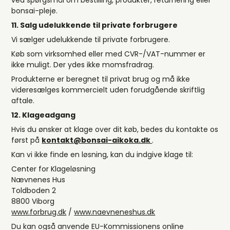
ved spørgsmål om bestilling, produkter, returnering eller
bonsai-pleje.
11. Salg udelukkende til private forbrugere
Vi sælger udelukkende til private forbrugere.
Køb som virksomhed eller med CVR-/VAT-nummer er
ikke muligt. Der ydes ikke momsfradrag.
Produkterne er beregnet til privat brug og må ikke
videresælges kommercielt uden forudgående skriftlig
aftale.
12. Klageadgang
Hvis du ønsker at klage over dit køb, bedes du kontakte os
først på
kontakt@bonsai-aikoka.dk
.
Kan vi ikke finde en løsning, kan du indgive klage til:
Center for Klageløsning
Nævnenes Hus
Toldboden 2
8800 Viborg
www.forbrug.dk
/
www.naevneneshus.dk
Du kan også anvende EU-Kommissionens online