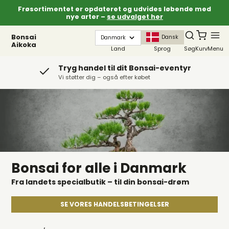
Frøsortimentet er opdateret og udvides løbende med
nye arter –
se udvalget her
Bonsai
Dansk
Aikoka
Land
Sprog
Søg
Kurv
Menu
Tryg handel til dit Bonsai-eventyr
Vi støtter dig – også efter købet
Bonsai for alle i Danmark
Fra landets specialbutik – til din bonsai-drøm
SE VORES HANDELSBETINGELSER