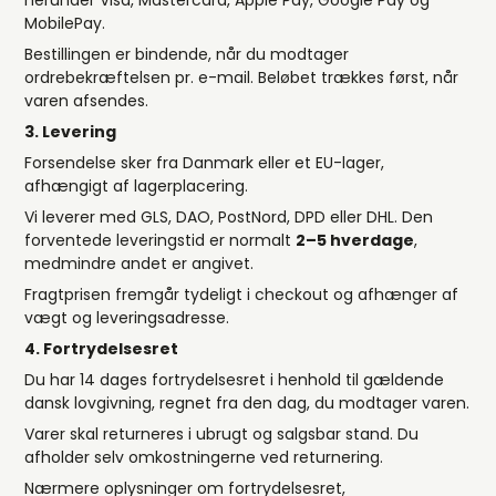
herunder Visa, Mastercard, Apple Pay, Google Pay og
MobilePay.
Bestillingen er bindende, når du modtager
ordrebekræftelsen pr. e-mail. Beløbet trækkes først, når
varen afsendes.
3. Levering
Forsendelse sker fra Danmark eller et EU-lager,
afhængigt af lagerplacering.
Vi leverer med GLS, DAO, PostNord, DPD eller DHL. Den
forventede leveringstid er normalt
2–5 hverdage
,
medmindre andet er angivet.
Fragtprisen fremgår tydeligt i checkout og afhænger af
vægt og leveringsadresse.
4. Fortrydelsesret
Du har 14 dages fortrydelsesret i henhold til gældende
dansk lovgivning, regnet fra den dag, du modtager varen.
Varer skal returneres i ubrugt og salgsbar stand. Du
afholder selv omkostningerne ved returnering.
Nærmere oplysninger om fortrydelsesret,