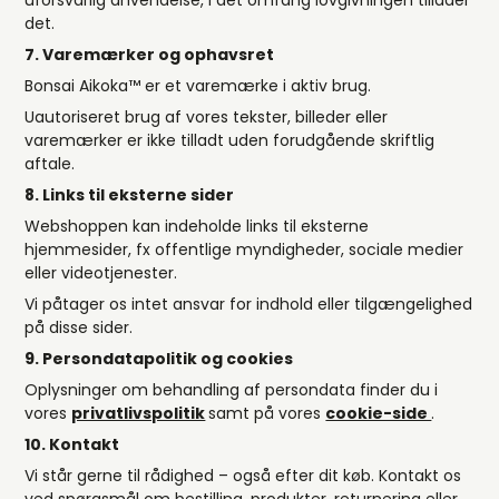
uforsvarlig anvendelse, i det omfang lovgivningen tillader
det.
7. Varemærker og ophavsret
Bonsai Aikoka™️ er et varemærke i aktiv brug.
Uautoriseret brug af vores tekster, billeder eller
varemærker er ikke tilladt uden forudgående skriftlig
aftale.
8. Links til eksterne sider
Webshoppen kan indeholde links til eksterne
hjemmesider, fx offentlige myndigheder, sociale medier
eller videotjenester.
Vi påtager os intet ansvar for indhold eller tilgængelighed
på disse sider.
9. Persondatapolitik og cookies
Oplysninger om behandling af persondata finder du i
vores
privatlivspolitik
samt på vores
cookie-side
.
10. Kontakt
Vi står gerne til rådighed – også efter dit køb. Kontakt os