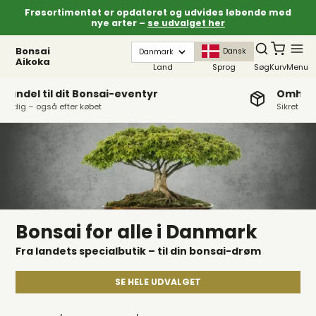
Frøsortimentet er opdateret og udvides løbende med
nye arter –
se udvalget her
Bonsai
Dansk
Aikoka
Land
Sprog
Søg
Kurv
Menu
Omhyggelig pakning – altid
Sikret optimalt til fragt og opbevaring
Bonsai for alle i Danmark
Fra landets specialbutik – til din bonsai-drøm
SE HELE UDVALGET