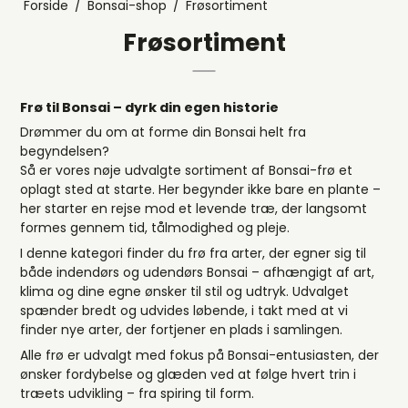
Forside
/
Bonsai-shop
/
Frøsortiment
Frøsortiment
Frø til Bonsai – dyrk din egen historie
Drømmer du om at forme din Bonsai helt fra
begyndelsen?
Så er vores nøje udvalgte sortiment af Bonsai-frø et
oplagt sted at starte. Her begynder ikke bare en plante –
her starter en rejse mod et levende træ, der langsomt
formes gennem tid, tålmodighed og pleje.
I denne kategori finder du frø fra arter, der egner sig til
både indendørs og udendørs Bonsai – afhængigt af art,
klima og dine egne ønsker til stil og udtryk. Udvalget
spænder bredt og udvides løbende, i takt med at vi
finder nye arter, der fortjener en plads i samlingen.
Alle frø er udvalgt med fokus på Bonsai-entusiasten, der
ønsker fordybelse og glæden ved at følge hvert trin i
træets udvikling – fra spiring til form.