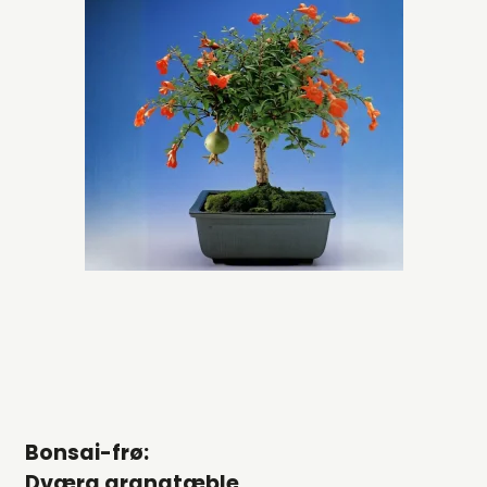
Bonsai-frø:
Dværg granatæble