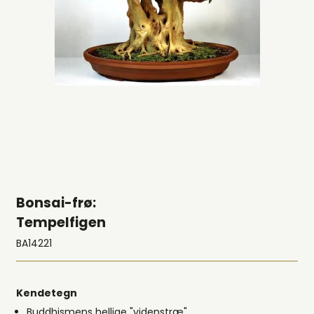
Bonsai-frø:
Tempelfigen
BA14221
Kendetegn
Buddhismens hellige "videnstræ"