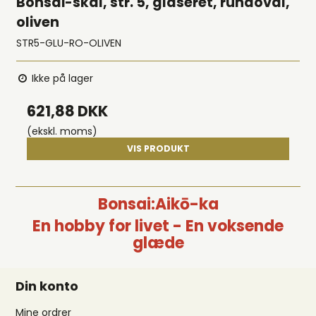
Bonsai-skål, str. 5, glaseret, rundoval,
oliven
STR5-GLU-RO-OLIVEN
Ikke på lager
621,88 DKK
(ekskl. moms)
VIS PRODUKT
Bonsai:Aikō-ka
En hobby for livet - En voksende
glæde
Din konto
Mine ordrer