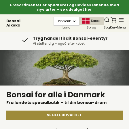
Frøsortimentet er opdateret og udvides løbende med
nye arter –
se udvalget her
Bonsai
Dansk
Aikoka
Land
Sprog
Søg
Kurv
Menu
Tryg handel til dit Bonsai-eventyr
Vi støtter dig – også efter købet
Bonsai for alle i Danmark
Fra landets specialbutik – til din bonsai-drøm
SE HELE UDVALGET