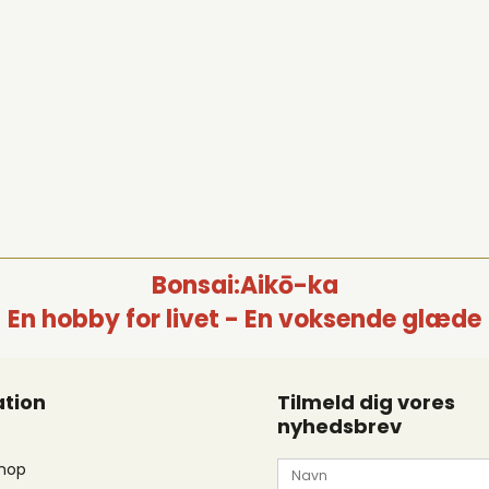
Bonsai:Aikō-ka
En hobby for livet - En voksende glæde
tion
Tilmeld dig vores
nyhedsbrev
hop