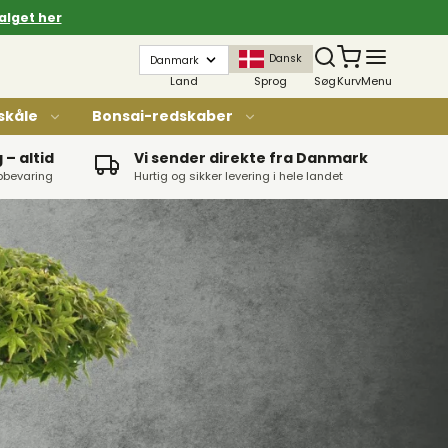
alget her
Dansk
Land
Sprog
Søg
Kurv
Menu
skåle
Bonsai-redskaber
– altid
Vi sender direkte fra Danmark
opbevaring
Hurtig og sikker levering i hele landet
Str. 1 - Glaseret med underskål
Str. 2 - Glaseret med underskål
Str. 3 - Glaseret med underskål
Str. 4 - Glasert med underskål
Str. 5 - Glaseret med underskål
Str. 6 - Glaseret med underskål