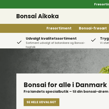
Frøsorti
Bonsai Aikoka
Frøsortiment
Bonsai-frøsæt
Udvalgt kvalitetssortiment
Tryg
Sortiment udvalgt af botanikere og Bonsai-
Vi stø
fagfolk
Japanske: Stål
Japanske: Rustfri stål
Japanske: Øvrige
Bonsai for alle i Danmark
Børster
Fra landets specialbutik – til din bonsai-drøm
Knive & Save
SE HELE UDVALGET
Rive/Spade/Pincet