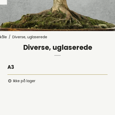
 & Semi-Cascade
glaserede
glaserede
lære, uglaserede
kåle
/
Diverse, uglaserede
 uglaserede
Diverse, uglaserede
Uglaseret uden underskål
A3
Ikke på lager