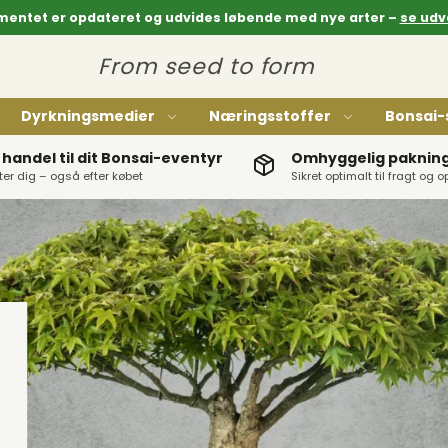
mentet er opdateret og udvides løbende med nye arter –
se udv
From seed to form
Dyrkningsmedier
Næringsstoffer
Bonsai-
 handel til dit Bonsai-eventyr
Omhyggelig pakning 
tter dig – også efter købet
Sikret optimalt til fragt og 
Ryuga: Stål
Ryuga: Rustfri stål