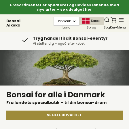
Frøsortimentet er opdateret og udvides løbende med
nye arter –
se udvalget her
Bonsai
Dansk
Aikoka
Land
Sprog
Søg
Kurv
Menu
Tryg handel til dit Bonsai-eventyr
Vi støtter dig – også efter købet
Bonsai for alle i Danmark
Fra landets specialbutik – til din bonsai-drøm
SE HELE UDVALGET