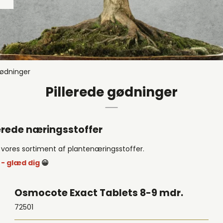
 & Semi-Cascade
glaserede
glaserede
lære, uglaserede
gødninger
 uglaserede
Pillerede gødninger
Uglaseret uden underskål
erede næringsstoffer
f vores sortiment af plantenæringsstoffer.
 - glæd dig
😀
Osmocote Exact Tablets 8-9 mdr.
72501