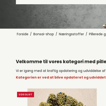
Str. 0 - Glaseret uden underskål
Smøre- og slibe
Cascade
Str. 1 - Glaseret uden underskål
Ovale, u
Str. 2 - Glaseret uden underskål
Runde, u
Str. 3 - Glaseret uden underskål
Rektangu
Forside
/
Bonsai-shop
/
Næringsstoffer
/
Pillerede 
Diverse,
Str. 1 - 
Velkomme til vores kategori med pill
Vi er igang med at kraftig opdatering og udviddelse a
Kategorien er ved at blive opdateret og udviddet
UDSOLGT