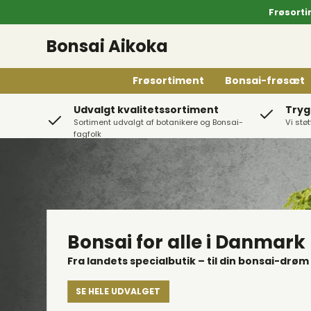
Frøsorti
Bonsai Aikoka
Frøsortiment
Bonsai-frøsæt
Udvalgt kvalitetssortiment
Tryg
Sortiment udvalgt af botanikere og Bonsai-
Vi stø
fagfolk
Japanske: Stål
Japanske: Rustfri stål
Japanske: Øvrige
Bonsai for alle i Danmark
Børster
Fra landets specialbutik – til din bonsai-drøm
Knive & Save
SE HELE UDVALGET
Rive/Spade/Pincet