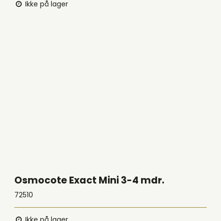
Ikke på lager
Osmocote Exact Mini 3-4 mdr.
72510
Ikke på lager