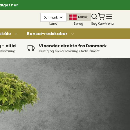
alget her
Dansk
Land
Sprog
Søg
Kurv
Menu
skåle
Bonsai-redskaber
– altid
Vi sender direkte fra Danmark
opbevaring
Hurtig og sikker levering i hele landet
Str. 1 - Glaseret med underskål
Str. 2 - Glaseret med underskål
Str. 3 - Glaseret med underskål
Str. 4 - Glasert med underskål
Str. 5 - Glaseret med underskål
Str. 6 - Glaseret med underskål