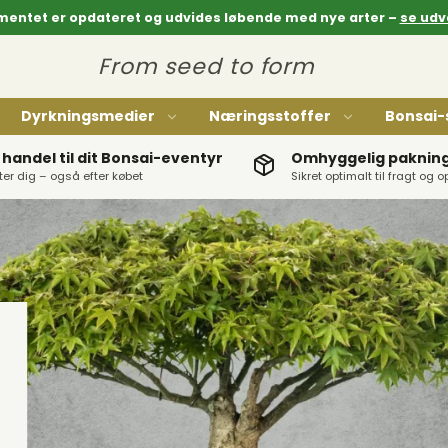
mentet er opdateret og udvides løbende med nye arter –
se udv
From seed to form
Dyrkningsmedier
Næringsstoffer
Bonsai-
 handel til dit Bonsai-eventyr
Omhyggelig pakning 
tter dig – også efter købet
Sikret optimalt til fragt og 
Ryuga: Stål
Ryuga: Rustfri stål